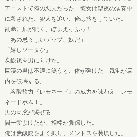
アニストで俺の恋人だった。彼女は聖夜の演奏中
に殺された。犯人を追い、俺は旅をしていた。
乱暴に扉が開く。ぼぉえっぷっ！
「あの忌々しいゲップ、奴だ」
「嬉しソーダな」
炭酸銃を男に向けた。
巨漢の男は不適に笑うと、体が弾けた。気泡が店
内を破壊する。
「炭酸飲力『レモネード』の威力を味わえ。レモ
ネードボム！」
男の両腕が爆ぜる。
間一髪よけたが、相棒が負傷した。
俺は炭酸銃をよく振り、メントスを装填した。