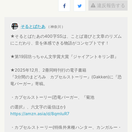
違反報告する
そるとばたあ
( 神奈川 )
★そるとばたあの400字SSは、ことば遊びと文章のリズム
にこだわり、音を体感できる物語がコンセプトです！
★第19回坊っちゃん文学賞大賞『ジャイアントキリン群』
★2025年12月、2冊同時刊行の電子書籍
『3分間のまどろみ カプセルストーリー』(Gakken)に『恐
竜バーガー』寄稿。
・カプセルストーリー(恐竜バーガー、『菊池
の選択』、六文字の返信ほか)
https://amzn.asia/d/8qmIuR7
・カプセルストーリー(特殊外来種ハンター、カンガルー・