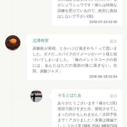
がシュワシュワです！彼らは特殊な
訓練を受けているので、絶対に真似
はしないで下さい(笑)
2019-07-24 02:30
北澤奇実
返信
炭酸銃が発砲、とかハジけ過ぎやろ！って思いま
した。ダメだ…スパイクのイメージがハート様と紐
づいてしまいました。「俺のメントスコークの前
には、あんたはただの脂肪の塊に過ぎない。次
回、炭酸ジャズ」
2018-06-28 02:04
そるとばたあ
返信
ありがとうございます！確かに(笑)
冒頭で抜けすぎた分、発泡させてし
まったのかもしれません！次回予告
まで！アガりました！来週は後編で
しょうか(笑)SEE YOU MENTOS