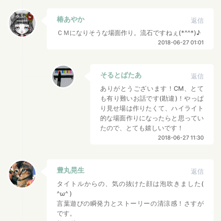
椿あやか
返信
ＣＭになりそうな場面作り。流石ですねぇ(*^^*)♪
2018-06-27 01:01
そるとばたあ
返信
ありがとうございます！CM、とて
も有り難いお話です(勘違)！やっぱ
り見せ場は作りたくて、ハイライト
的な場面作りになったらと思ってい
たので、とても嬉しいです！
2018-06-27 11:30
豊丸晃生
返信
タイトルからの、気の抜けた顔は泡吹きました(
^ω^ )
言葉遊びの瞬発力とストーリーの清涼感！さすが
です。