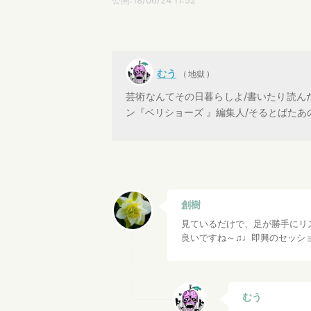
公開:18/06/24 11:52
むう
( 地獄 )
芸術なんてその日暮らしよ/書いたり読ん
ン『ベリショーズ 』編集人/そるとばたあ
創樹
見ているだけで、足が勝手にリ
良いですね～♫♩即興のセッシ
むう