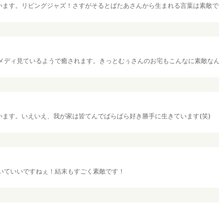
います。リビングジャズ！さすがそるとばたあさんから生まれる言葉は素敵です
メディ見ているようで癒されます。きっとむぅさんのお宅もこんなに素敵な
います。いえいえ、我が家は皆てんでばらばら好き勝手に生きています(笑)
いていいですねぇ！結末もすごく素敵です！