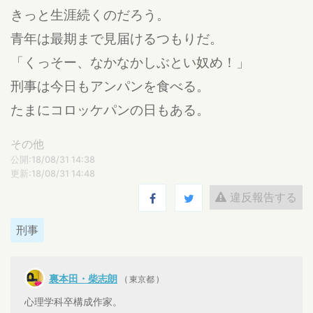
きっと生涯続くのだろう。
青年は最期まで見届けるつもりだ。
「くっそー、なかなかしぶとい奴め！」
刑事は今日もアンパンを食べる。
たまにコロッケパンの日もある。
その他
公開:18/08/31 14:38
更新:18/08/31 14:48
違反報告する
刑事
裏本田・柴志朗
( 東京都 )
心理学科卒構成作家。