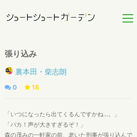
張り込み
裏本田・柴志朗
0
18
「いつになったら出てくるんですかね…。」
「バカ！声が大きすぎるぞ！」
森の茂みの一軒家の前、老いた刑事が張り込んで