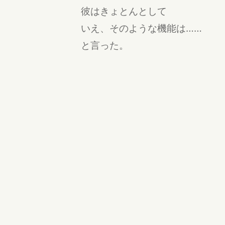
彼はきょとんとして
いえ、そのような機能は……
と言った。
どこからか絵の具の匂いと、陽気
ファンタジー
公開:18/08/27 21:03
更新:18/08/28 20:49
北オーストリアの農家
たけなが