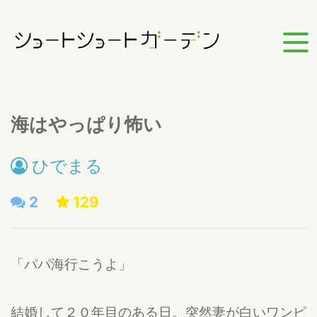
海はやっぱり怖い
ひでまる
2
129
「パパ海行こうよ」
結婚して２０年目のある日。突然妻が白いワンピ