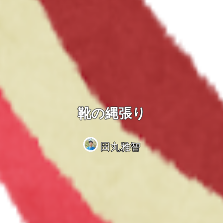
靴の縄張り
田丸雅智