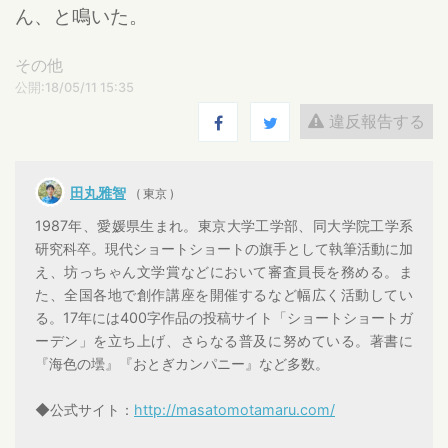
ん、と鳴いた。
その他
公開:18/05/11 15:35
違反報告する
田丸雅智
( 東京 )
1987年、愛媛県生まれ。東京大学工学部、同大学院工学系
研究科卒。現代ショートショートの旗手として執筆活動に加
え、坊っちゃん文学賞などにおいて審査員長を務める。ま
た、全国各地で創作講座を開催するなど幅広く活動してい
る。17年には400字作品の投稿サイト「ショートショートガ
ーデン」を立ち上げ、さらなる普及に努めている。著書に
『海色の壜』『おとぎカンパニー』など多数。
◆公式サイト：
http://masatomotamaru.com/