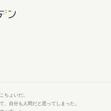
こちょいだ。
て、自分も人間だと思ってしまった。