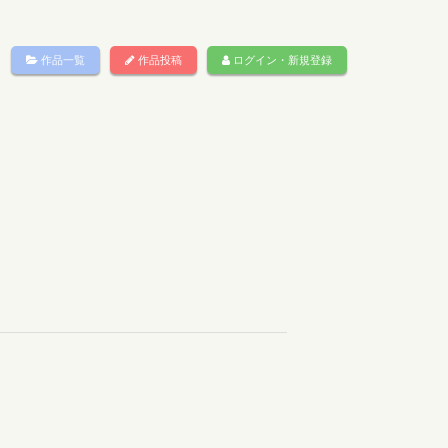
作品一覧
作品投稿
ログイン・新規登録