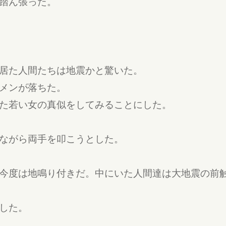
踏ん張った。
居た人間たちは地震かと驚いた。
メンが落ちた。
た若い女の真似をしてみることにした。
ながら両手を叩こうとした。
今度は地鳴り付きだ。中にいた人間達は大地震の前
した。