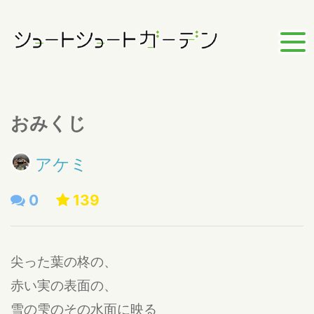
おみくじ
アケミ
0
139
尖った葉の柊の、
赤い実の表面の、
雪の雫のその水面に映る