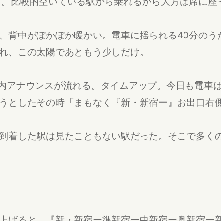
る。比較的空いている駅から乗れるから大方は席に座
、背中がぽかぽか暖かい。電車に揺られる40分のう
れ、この太陽であともう少しだけ。
内アナウンスが流れる。タイムアップ。今日も電車
うとしたその時「まもなく『新・新宿ー』お出口右
到着した駅は見たこともない駅だった。そこで多く
上げると、『新・新宿ー準新宿ー中新宿ー奥新宿ー