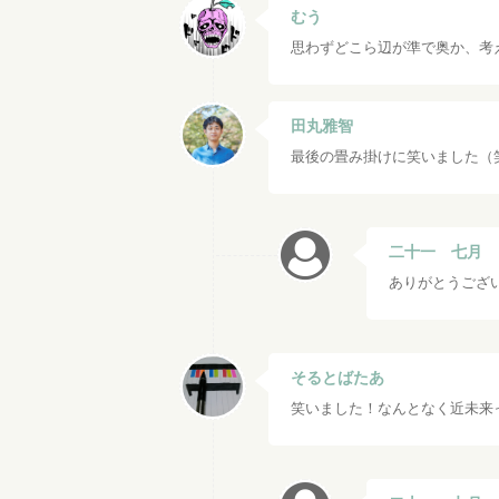
むう
思わずどこら辺が準で奥か、考え
田丸雅智
最後の畳み掛けに笑いました（
二十一 七月
ありがとうござ
そるとばたあ
笑いました！なんとなく近未来っ