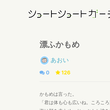
漂ふかもめ
あおい
0
126
かもめは言った。
「君は体も心も広いね。ころころ