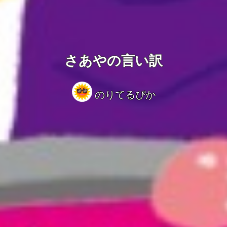
さあやの言い訳
のりてるぴか