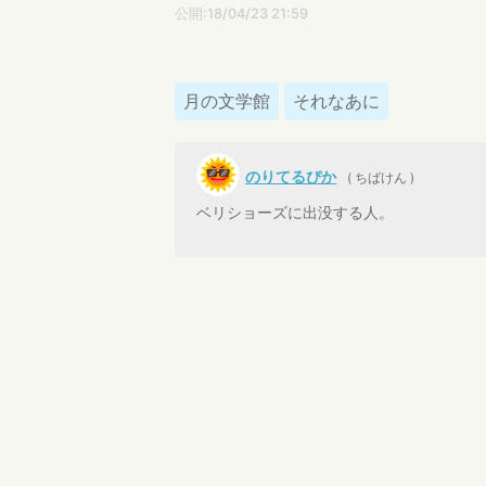
公開:18/04/23 21:59
月の文学館
それなあに
のりてるぴか
( ちばけん )
ベリショーズに出没する人。
創樹
きっと美味しいと思います！（
のりてるぴか