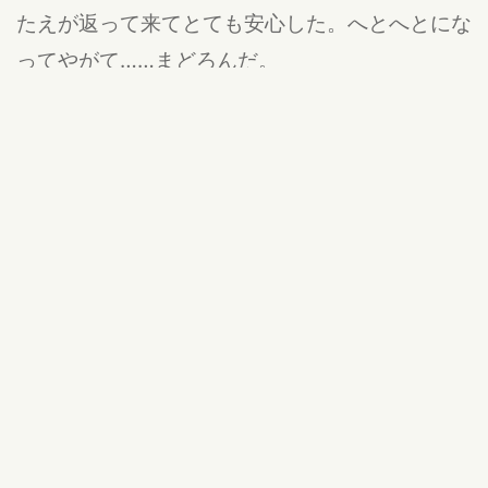
たえが返って来てとても安心した。へとへとにな
ってやがて……まどろんだ。
（ぼくを生んでくれて、ありがとう）
その他
公開:18/05/29 21:27
違反報告する
コメントはありません
ログインするとコメントを投稿できます