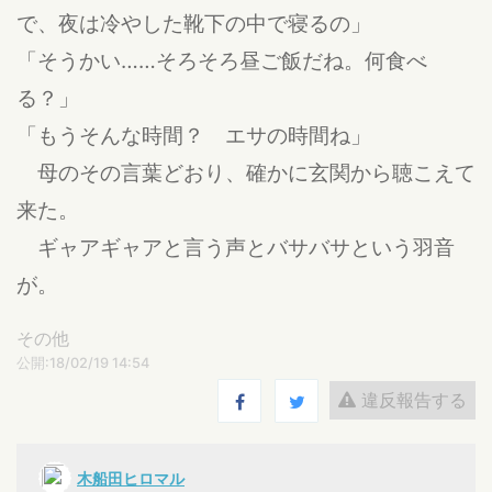
で、夜は冷やした靴下の中で寝るの」
「そうかい……そろそろ昼ご飯だね。何食べ
る？」
「もうそんな時間？ エサの時間ね」
母のその言葉どおり、確かに玄関から聴こえて
来た。
ギャアギャアと言う声とバサバサという羽音
が。
その他
公開:18/02/19 14:54
違反報告する
木船田ヒロマル