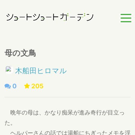
母の文鳥
木船田ヒロマル
0
205
晩年の母は、かなり痴呆が進み奇行が目立っ
た。
ヘルパーさんの話では湯船にちぎったメモを浮