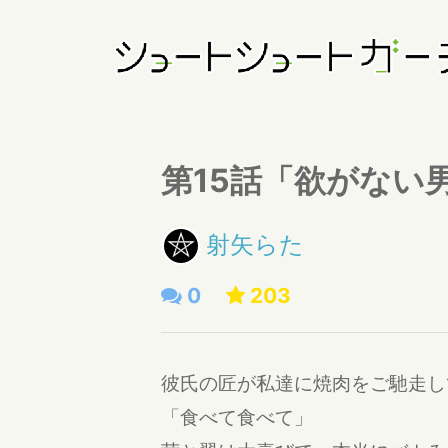
第15話「欲がない
射矢らた
0
203
彼氏の匠が私達に焼肉をご馳走し
「食べて食べて」