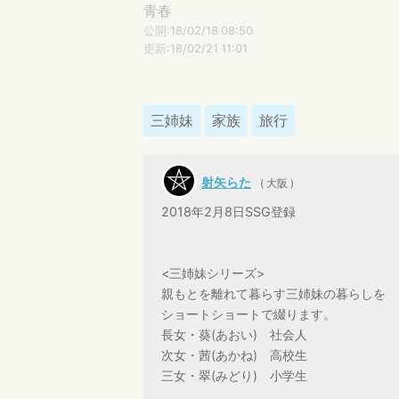
青春
公開:18/02/18 08:50
更新:18/02/21 11:01
三姉妹
家族
旅行
射矢らた
( 大阪 )
2018年2月8日SSG登録
<三姉妹シリーズ>
親もとを離れて暮らす三姉妹の暮らしを
ショートショートで綴ります。
長女・葵(あおい) 社会人
次女・茜(あかね) 高校生
三女・翠(みどり) 小学生