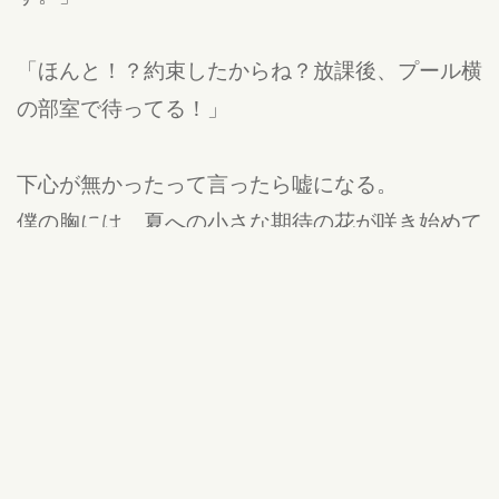
「ほんと！？約束したからね？放課後、プール横
の部室で待ってる！」
下心が無かったって言ったら嘘になる。
僕の胸には、夏への小さな期待の花が咲き始めて
いた。
青春
公開:18/02/15 20:34
更新:18/03/08 19:11
違反報告する
イロハマイ
( トーキョー )