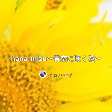
hana-mizu〜青空に咲く花〜
イロハマイ