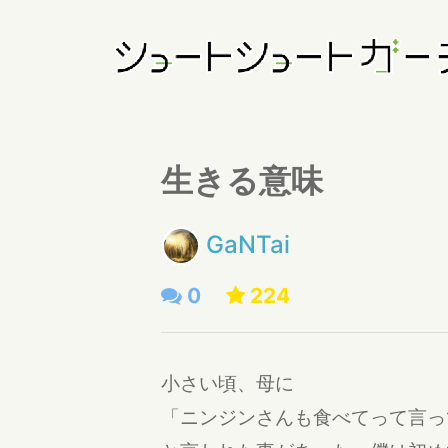
生きる意味
GaNTai
0
224
小さい頃、母に
「ニンジンさんも食べてって言っ