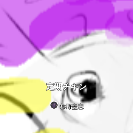
定期チキン
杉野圭志