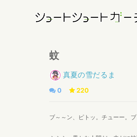
蚊
真夏の雪だるま
0
220
ブ～～ン、ピトッ。チューー。ブ