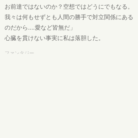
お前達ではないのか？空想ではどうにでもなる。
我々は何もせずとも人間の勝手で対立関係にある
のだから‥‥愛など皆無だ」
心臓を貫けない事実に私は落胆した。
ファンタジー
公開:18/02/05 17:59
違反報告する
龍
愛
心
人間
Aya
我流でやっています。