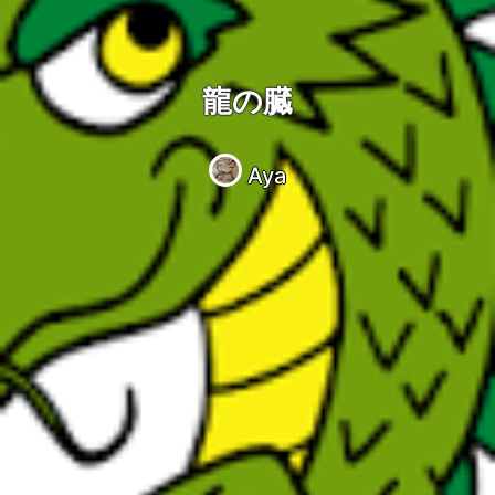
龍の臓
Aya