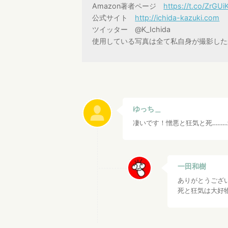
Amazon著者ページ
https://t.co/ZrGU
公式サイト
http://ichida-kazuki.com
ツイッター @K_Ichida
使用している写真は全て私自身が撮影した
ゆっち＿
凄いです！憎悪と狂気と死……
一田和樹
ありがとうござ
死と狂気は大好