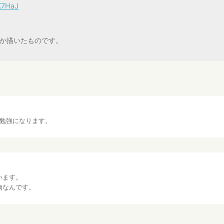
iK7HaJ
か描いたものです。
…勉強になります。
います。
物なんです。