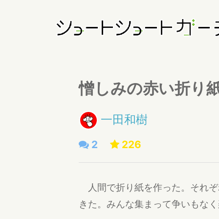
憎しみの赤い折り
一田和樹
2
226
人間で折り紙を作った。それぞ
きた。みんな集まって争いもなく