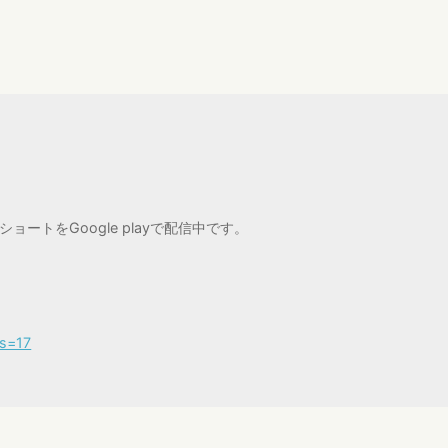
ートをGoogle playで配信中です。
?s=17