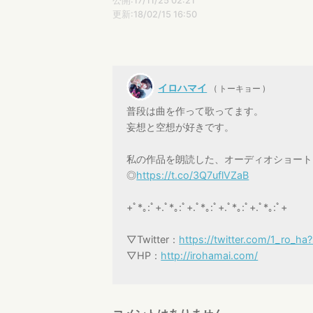
公開:17/11/25 02:21
更新:18/02/15 16:50
イロハマイ
( トーキョー )
普段は曲を作って歌ってます。
妄想と空想が好きです。
私の作品を朗読した、オーディオショートショ
◎
https://t.co/3Q7uflVZaB
+ﾟ*｡:ﾟ+.ﾟ*｡:ﾟ+.ﾟ*｡:ﾟ+.ﾟ*｡:ﾟ+.ﾟ*｡:ﾟ+
▽Twitter：
https://twitter.com/1_ro_ha
▽HP：
http://irohamai.com/