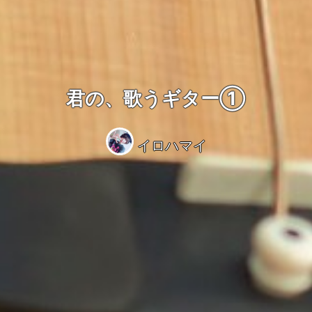
君の、歌うギター①
イロハマイ