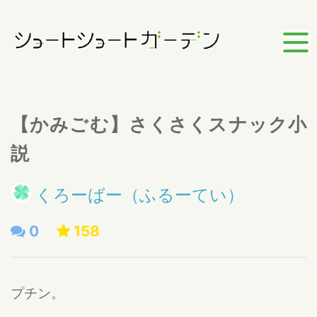
【かみごむ】さくさくスナック小
説
くろーばー（ふるーてい）
0
158
プチン。