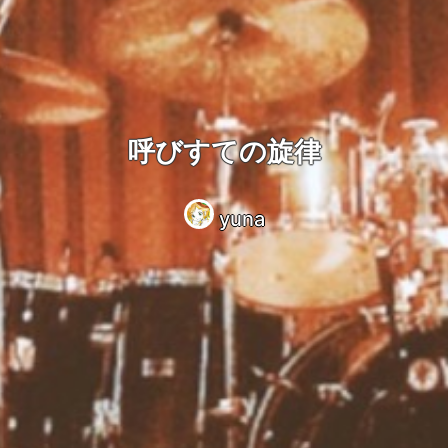
呼びすての旋律
yuna