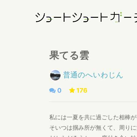
果てる雲
普通のへいわじん
0
176
私には一夏を共に過ごした相棒が
そいつは掴み所が無くて、周りに